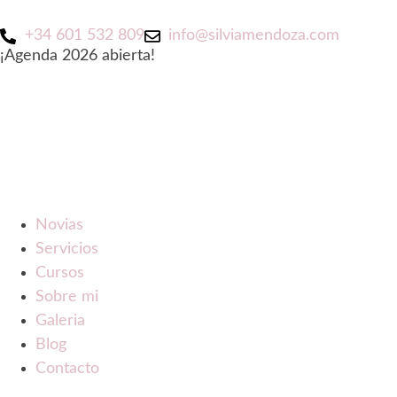
+34 601 532 809
info@silviamendoza.com
¡Agenda 2026 abierta!
Novias
Servicios
Cursos
Sobre mi
Galeria
Blog
Contacto