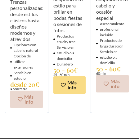
Trenzas
estilo para
cabello y
personalizadas:
brillar en
ocasión
desde estilos
bodas, fiestas
especial
clásicos hasta
o sesiones de
Asesoramiento
diseños
profesional
fotos​
modernos y
incluido
Productos
atrevidos
Productos de
cruelty free
Opciones con
larga duración
Servicio en
cabello natural
Servicio en
estudio o a
Opción de
estudio o a
domicilio
utilizar
domicilio
Duradero
50 - 60€
extensiones
50 - 60€
Servicio en
60 min
45 - 60 min
estudio
Más
Más
desde 20€
info
info
a concretar
Más
info