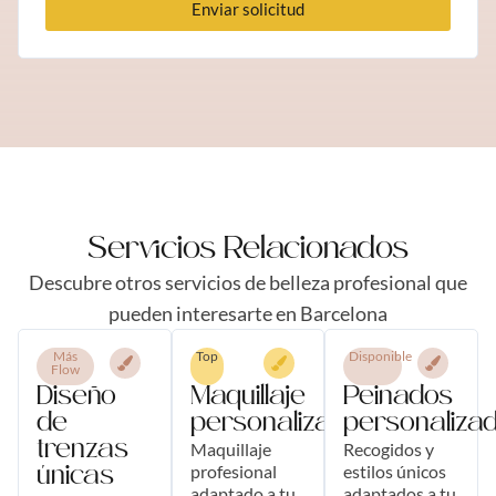
Enviar solicitud
Servicios Relacionados
Descubre otros servicios de belleza profesional que
pueden interesarte en Barcelona
Más
Top
Disponible
Flow
Diseño
Maquillaje
Peinados
de
personalizado
personaliza
trenzas
Maquillaje
Recogidos y
profesional
estilos únicos
únicas
adaptado a tu
adaptados a tu