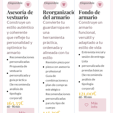
Disponible
Disponible
Disponible
Asesoría de
Reorganización
Fondo de
vestuario
del armario
armario
Construye un
Convierte tu
Construye un
estilo auténtico
guardarropa en
armario
y coherente
una
funcional,
que refleje tu
herramienta
versátil y
personalidad y
práctica,
adaptado a tu
optimice tu
ordenada y
estilo de vida
armario
alineada con tu
Entrevista inicial y
sesión de entrega
estilo
Recomendaciones
Lista
personalizadas
Revisión pieza por
personalizada de
Propuesta de
pieza con asesoría
prendas básicas
vestuario
profesional
(Se recomienda
personalizada y
Guía de
análisis de
guía práctica
combinaciones y
tipologia
(Se recomienda
plan de compras
corporal)
análisis de
estratégico
121,00€
tipología
Recomendaciones
60 - 90 min
corporal)
personalizadas
163,35€
Más
para tu tipo de
info
60 - 90 min
cuerpo
145,20€
Más